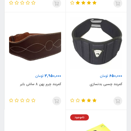
3,950,000
650,000
تومان
تومان
کمربند چسبی بدنسازی
کمربند چرم پهن 8 سانتی بایر
ناموجود