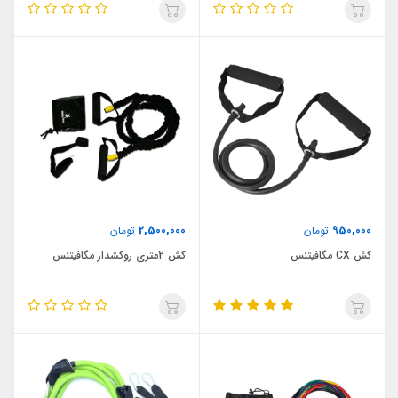
2,500,000
950,000
تومان
تومان
کش CX مگافیتنس
کش 2متری روکشدار مگافیتنس