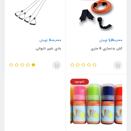
800,000
1,180,000
تومان
تومان
کش بدنسازی 5 متری
بادی شیپر تایوانی
ناموجود