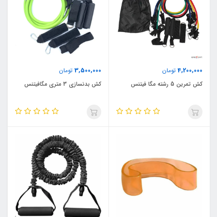
3,500,000
4,200,000
تومان
تومان
کش تمرین 5 رشته مگا فیتنس
کش بدنسازی 3 متری مگافیتنس