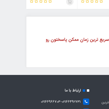
اره 09362755056 در واتساپ پیام داده و در سریع ترین زمان ممکن پاسختون رو
ارتباط با ما
02166966703-02166492731
ترین