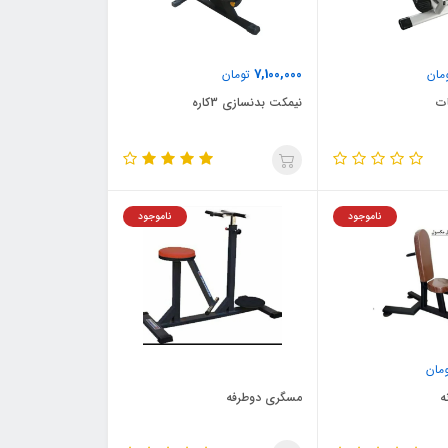
7,100,000
مان
تومان
ت
نیمکت بدنسازی 3کاره
ناموجود
ناموجود
مان
ه
مسگری دوطرفه