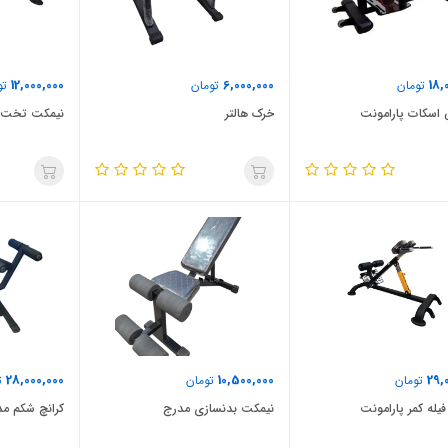
12,000,000
6,000,000
18,
تومان
تومان
تو
اسکات پارامونت
خرک هالتر
نیمکت تخت ب
28,000,000
10,500,000
29,
تومان
تومان
ت
فیله کمر پارامونت
نیمکت بدنسازی مدرج
کرانچ شکم مد