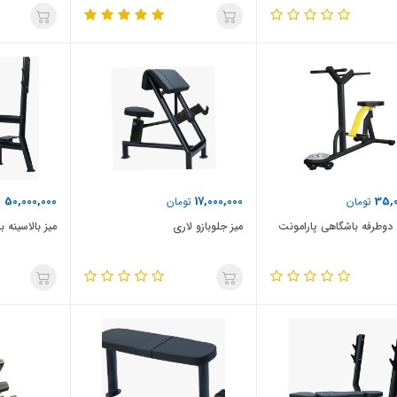
50,000,000
17,000,000
35,0
تومان
تومان
ت
وطرفه باشگاهی پارامونت
میز جلوبازو لاری
میز بالاسینه 