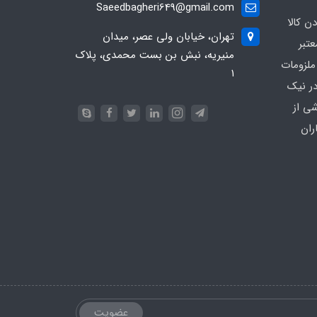
Saeedbagheri649@gmail.com
ن کالا
تهران، خیابان ولی عصر، میدان
تبر
منیریه، نبش بن بست محمدی، پلاک
ملزومات
۱
در نیک
شی از
ران
عضویت