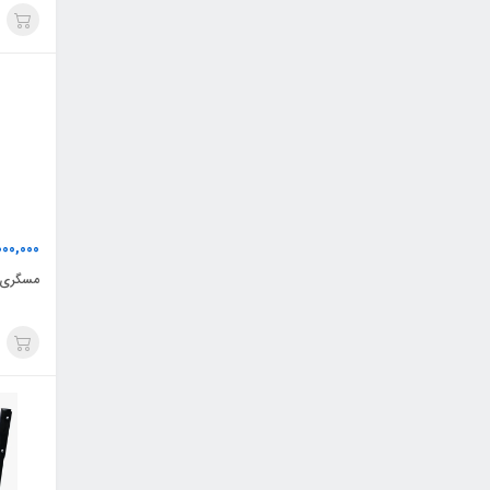
00,000
مسگری د