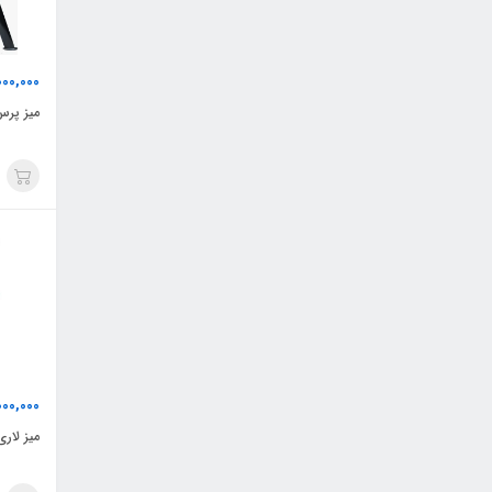
00,000
میز پرس
000,000
میز لار