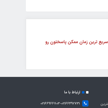
اره 09362755056 در واتساپ پیام داده و در سریع ترین زمان ممکن پاسختون رو
ارتباط با ما
02166966703-02166492731
ترین