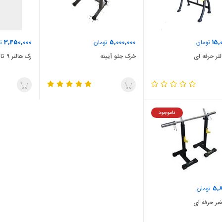
3,450,000
5,000,000
15,
تومان
تومان
تو
تر حرفه ای
خرک جلو آیینه
رک هالتر 9 تایی
ناموجود
5,8
تومان
یر حرفه ای