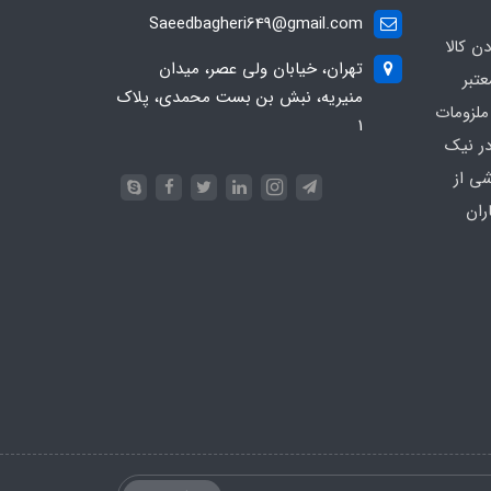
Saeedbagheri649@gmail.com
ن کالا
تهران، خیابان ولی عصر، میدان
تبر
منیریه، نبش بن بست محمدی، پلاک
ملزومات
۱
در نیک
شی از
ران