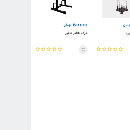
6,000,000
مان
تومان
خرک هالتر متغیر