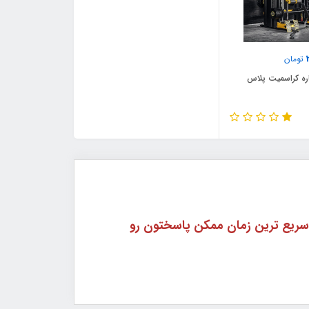
تومان
ره کراسمیت پلاس
اره 09362755056 در واتساپ پیام داده و در سریع ترین زمان ممکن پاسختون رو