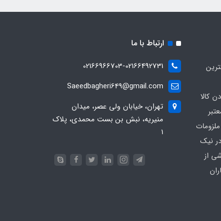
ارتباط با ما
02166966703-02166492731
ترین
Saeedbagheri649@gmail.com
ن کالا
تهران، خیابان ولی عصر، میدان
تبر
منیریه، نبش بن بست محمدی، پلاک
ملزومات
۱
در نیک
شی از
ران