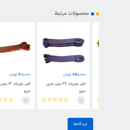
محصولات مرتبط
400,000
850,000
ن
تومان
تومان
کش پاورباند 22 میلی متری
کش پاورباند 32 میلی متری
کش پاورباند 13 میلی متری
دورو
دورو
دیدگاه‌ها