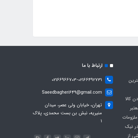
ارتباط با ما
02166966703-02166492731
ترین
Saeedbagheri649@gmail.com
ن کالا
تهران، خیابان ولی عصر، میدان
تبر
منیریه، نبش بن بست محمدی، پلاک
ملزومات
۱
در نیک
شی از