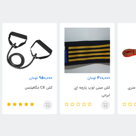
000
950,000
300,000
تومان
تومان
کش مینی لوپ پارچه ای
کش CX مگافیتنس
کش 2متری روکشدا
ایرانی