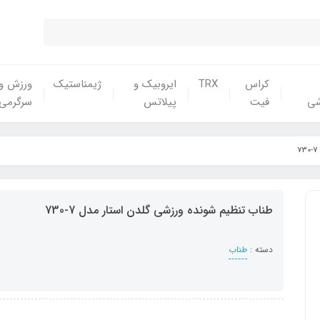
کراس
TRX
ایروبیک و
ژیمناستیک
ورزش و
شی
فیت
پیلاتس
سرگرمی
طناب تنظیم شونده ورزشی گلدن استار مدل 7-730
دسته :
طناب