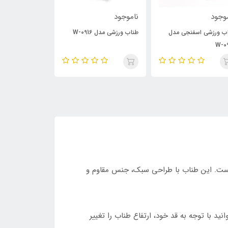
وجود
ناموجود
ناموجود
 ورزشی مدل W-0916
طناب ورزشی بدنسازی گلدن
طناب سرعتی AT552
استار مدل 6-730
و چربی‌سوزی است. این طناب با طراحی سبک، جنس مقاوم و
 با توجه به قد خود، ارتفاع طناب را تغییر