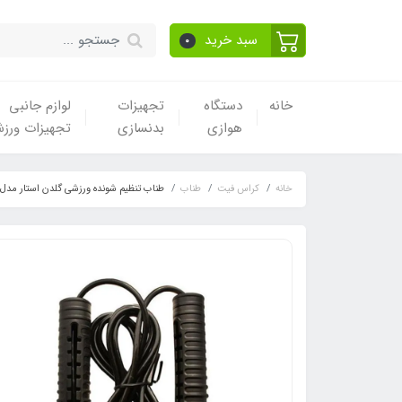
سبد خرید
0
خانه
دستگاه
تجهیزات
لوازم جانبی
هوازی
بدنسازی
تجهیزات ورز
خانه
کراس فیت
طناب
طناب تنظیم شونده ورزشی گلدن استار مدل 7-730