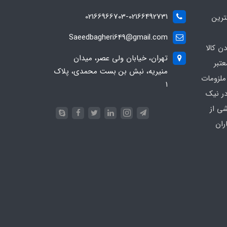
02166966703-02166492731
ترین
Saeedbagheri649@gmail.com
ن کالا
تهران، خیابان ولی عصر، میدان
تبر
منیریه، نبش بن بست محمدی، پلاک
ملزومات
۱
در نیک
شی از
ران