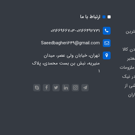
ارتباط با ما
02166966703-02166492731
ترین
Saeedbagheri649@gmail.com
ن کالا
تهران، خیابان ولی عصر، میدان
تبر
منیریه، نبش بن بست محمدی، پلاک
ملزومات
۱
در نیک
شی از
ران