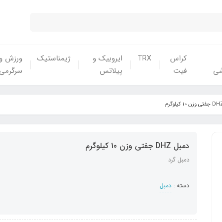
کراس
TRX
ایروبیک و
ژیمناستیک
ورزش و
شی
فیت
پیلاتس
سرگرمی
دمبل DHZ جفتی وزن 10 کیلوگرم
دمبل گرد
دسته :
دمبل