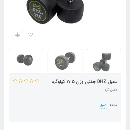
دمبل DHZ جفتی وزن 17.5 کیلوگرم
دمبل گرد
دسته :
دمبل