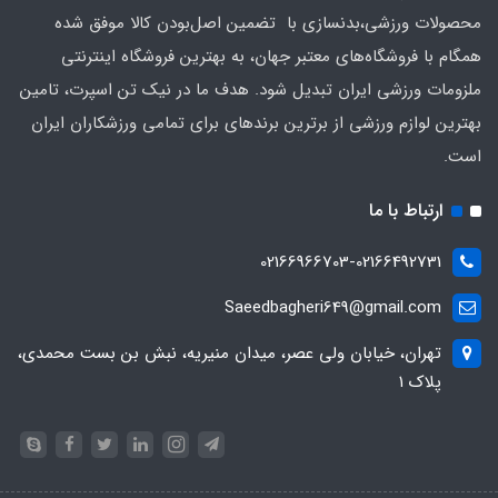
محصولات ورزشی،بدنسازی با تضمین اصل‌بودن کالا موفق شده
همگام با فروشگاه‌های معتبر جهان، به بهترین فروشگاه اینترنتی
ملزومات ورزشی ایران تبدیل شود. هدف ما در نیک تن اسپرت، تامین
بهترین لوازم ورزشی از برترین برندهای برای تمامی ورزشکاران ایران
است.
ارتباط با ما
02166966703-02166492731
Saeedbagheri649@gmail.com
تهران، خیابان ولی عصر، میدان منیریه، نبش بن بست محمدی،
پلاک ۱