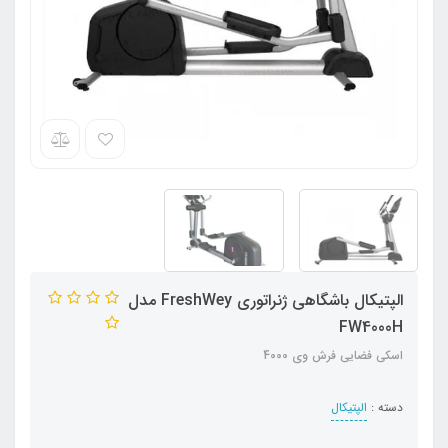
الپتیکال باشگاهی ژنراتوری FreshWey مدل
FW4000H
اسکی فضایی فرش وی 4000
دسته :
الپتیکال