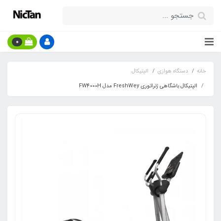
0
خانه
دستگاه هوازی
الپتیکال
الپتیکال باشگاهی ژنراتوری FreshWey مدل FW4000H