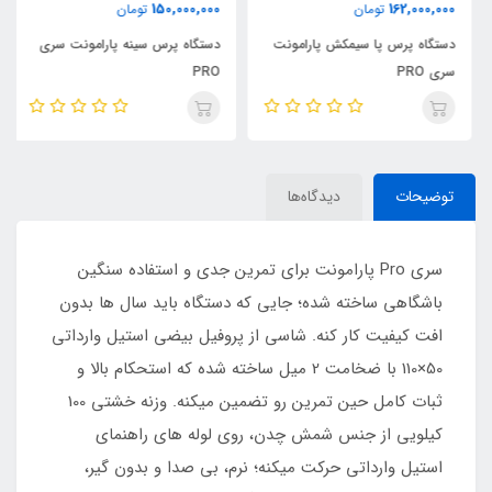
150,000,000
162,000,000
تومان
تومان
دستگاه پرس پا سیمکش پارامونت
دستگاه پرس سینه پارامونت سری
سری PRO
PRO
توضیحات
دیدگاه‌ها
سری Pro پارامونت برای تمرین جدی و استفاده سنگین
باشگاهی ساخته شده؛ جایی که دستگاه باید سال ها بدون
افت کیفیت کار کنه. شاسی از پروفیل بیضی استیل وارداتی
50×110 با ضخامت 2 میل ساخته شده که استحکام بالا و
ثبات کامل حین تمرین رو تضمین میکنه. وزنه خشتی 100
کیلویی از جنس شمش چدن، روی لوله های راهنمای
استیل وارداتی حرکت میکنه؛ نرم، بی صدا و بدون گیر،