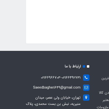
ارتباط با ما
02166966703-02166492731
ترین
Saeedbagheri649@gmail.com
ن کالا
تهران، خیابان ولی عصر، میدان
تبر
منیریه، نبش بن بست محمدی، پلاک
ملزومات