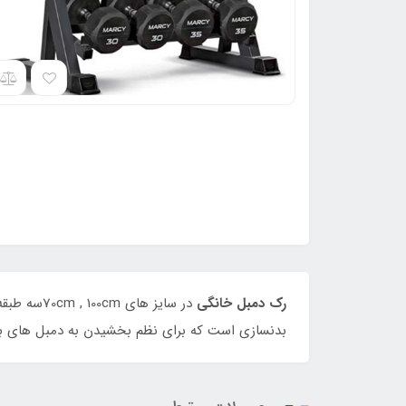
رک دمبل خانگی
در سایز های 70cm , 100cmسه طبقه پروفیل 40*80.
بدنسازی است که برای نظم بخشیدن به دمبل های باش