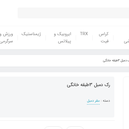
کراس
TRX
ایروبیک و
ژیمناستیک
ورزش و
شی
فیت
پیلاتس
سرگرمی
بل 3طبقه خانگی
رک دمبل 3طبقه خانگی
دسته :
مقر دمبل