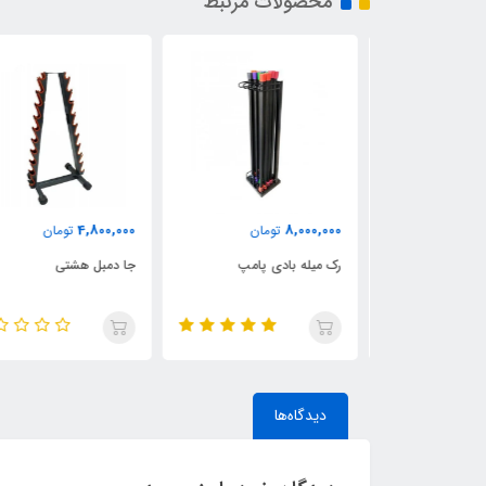
محصولات مرتبط
4,800,000
8,000,000
مان
تومان
تومان
ر
رک میله بادی پامپ
جا دمبل هشتی
دیدگاه‌ها