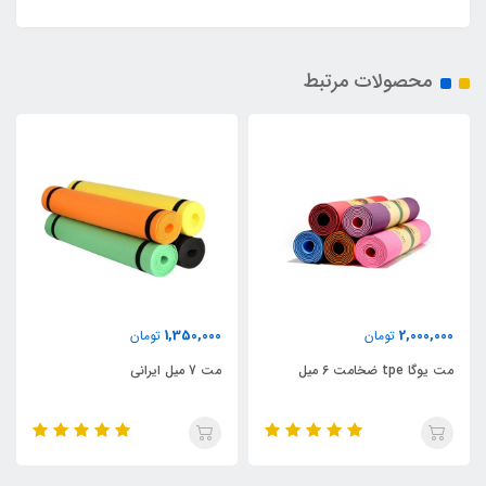
محصولات مرتبط
1,350,000
2,000,000
تومان
تومان
مت یوگا tpe ضخامت 6 میل
مت 7 میل ایرانی