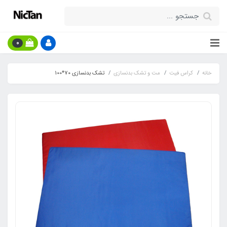
0
خانه
کراس فیت
مت و تشک بدنسازی
تشک بدنسازی 70*100