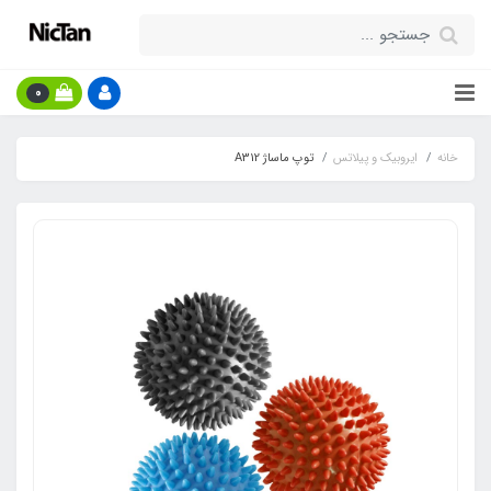
0
خانه
ایروبیک و پیلاتس
توپ ماساژ A312