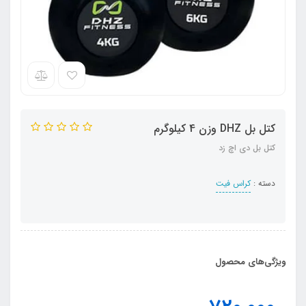
کتل بل DHZ وزن 4 کیلوگرم
کتل بل دی اچ زد
دسته :
کراس فیت
ویژگی‌های محصول