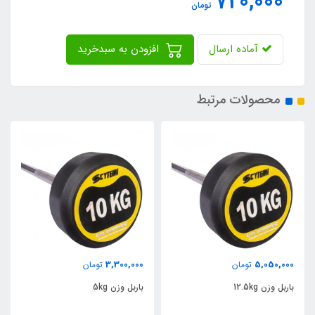
720,000
تومان
آماده ارسال
افزودن به سبدخرید
محصولات مرتبط
3,300,000
5,050,000
تومان
تومان
باربل وزن 12.5kg
باربل وزن 5kg