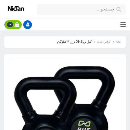
0
خانه
کراس فیت
کتل بل DHZ وزن 4 کیلوگرم