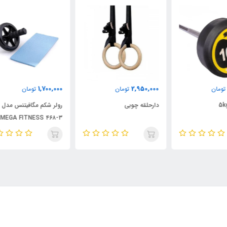
000
1,700,000
2,950,000
تومان
تومان
دارحلقه چوبی
رولر شکم مگافیتنس مدل
چرخ
۳-۴۶۸ MEGA FITNESS