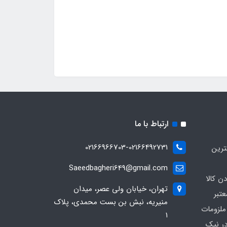
ارتباط با ما
02166966703-02166492731
ترین
Saeedbagheri649@gmail.com
ن کالا
تهران، خیابان ولی عصر، میدان
تبر
منیریه، نبش بن بست محمدی، پلاک
ملزومات
۱
در نیک