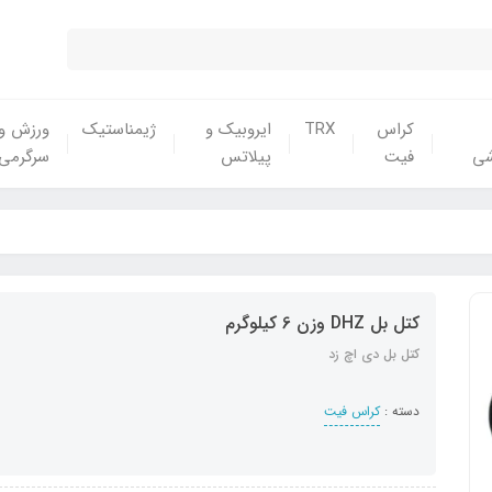
کراس
TRX
ایروبیک و
ژیمناستیک
ورزش و
شی
فیت
پیلاتس
سرگرمی
کتل بل DHZ وزن 6 کیلوگرم
کتل بل دی اچ زد
دسته :
کراس فیت