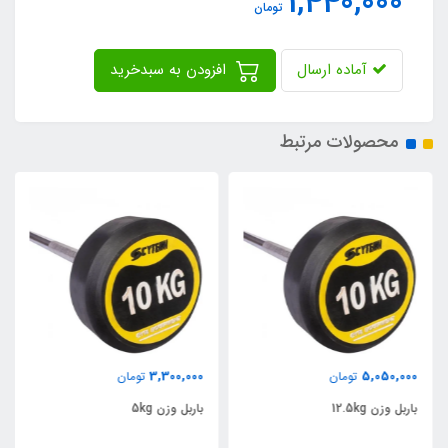
1,440,000
تومان
آماده ارسال
افزودن به سبدخرید
محصولات مرتبط
3,300,000
5,050,000
تومان
تومان
باربل وزن 12.5kg
باربل وزن 5kg