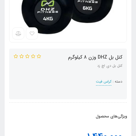
کتل بل DHZ وزن 8 کیلوگرم
کتل بل دی اچ زد
دسته :
کراس فیت
ویژگی‌های محصول