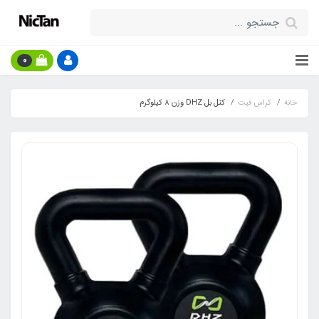
0
خانه
کراس فیت
کتل بل DHZ وزن 8 کیلوگرم