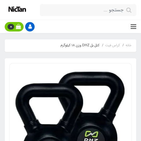
0
خانه
کراس فیت
کتل بل DHZ وزن 18 کیلوگرم