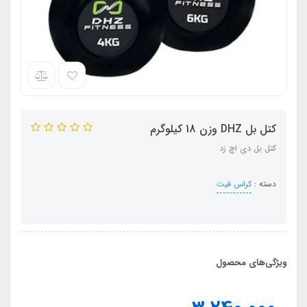
کتل بل DHZ وزن 18 کیلوگرم
کتل بل دی اچ زد
دسته :
کراس فیت
ویژگی‌های محصول