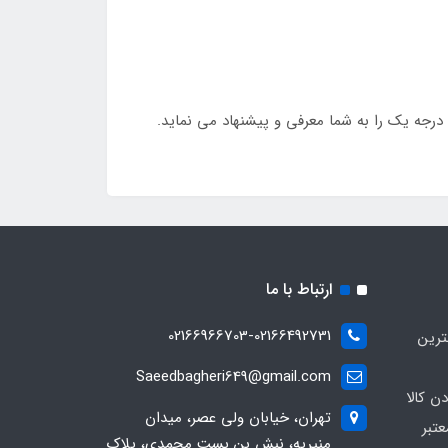
ارتباط با ما
02166966703-02166492731
ترین
Saeedbagheri649@gmail.com
ن کالا
تهران، خیابان ولی عصر، میدان
تبر
منیریه، نبش بن بست محمدی، پلاک