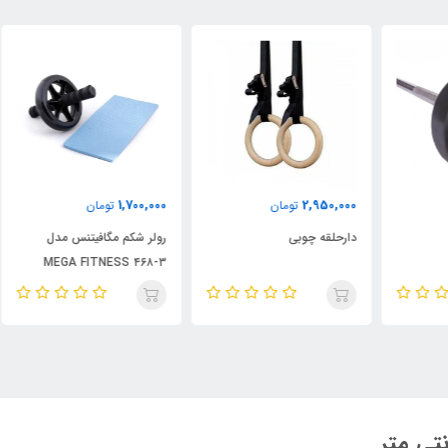
000
1,700,000
2,950,000
تومان
تومان
دارحلقه چوبی
رولر شکم مگافیتنس مدل
چرخ
۳-۴۶۸ MEGA FITNESS