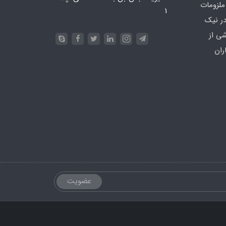
ملزومات
۱
در نیک
شی از
ران
عضویت