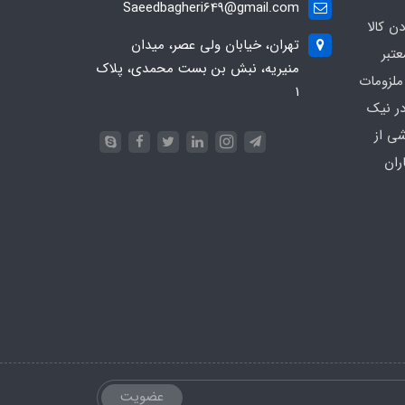
Saeedbagheri649@gmail.com
ن کالا
تهران، خیابان ولی عصر، میدان
تبر
منیریه، نبش بن بست محمدی، پلاک
ملزومات
۱
در نیک
شی از
ران
عضویت