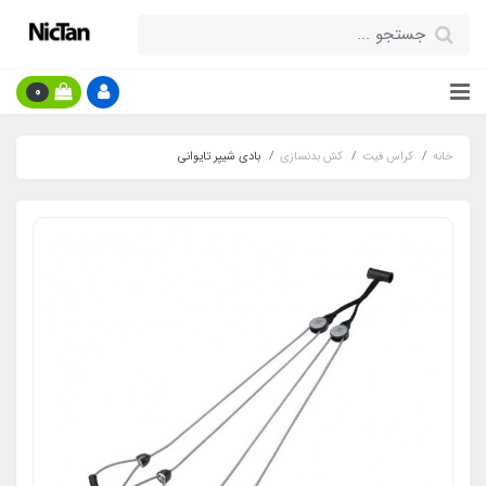
0
خانه
کراس فیت
کش بدنسازی
بادی شیپر تایوانی