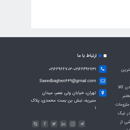
ارتباط با ما
02166966703-02166492731
ترین
Saeedbagheri649@gmail.com
ن کالا
تهران، خیابان ولی عصر، میدان
تبر
منیریه، نبش بن بست محمدی، پلاک
ملزومات
۱
در نیک
شی از