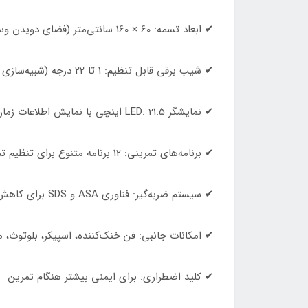
✔ ابعاد تسمه: 60 × 160 سانتی‌متر (فضای دویدن وسیع و راحت)
✔ شیب برقی قابل تنظیم: 1 تا 22 درجه (شبیه‌سازی مسیرهای واقعی)
✔ نمایشگر LED: 21.5 اینچی با نمایش اطلاعات زمان، سرعت، مسافت، کالری، شیب و ضربان قلب
✔ برنامه‌های تمرینی: 12 برنامه متنوع برای تنظیم تمرینات متناسب با اهداف ورزشی
✔ سیستم ضربه‌گیر: فناوری ASA و SDS برای کاهش فشار به زانوها و مفاصل
✔ امکانات جانبی: فن خنک‌کننده، اسپیکر، بلوتوث، م
✔ کلید اضطراری: برای ایمنی بیشتر هنگام تمرین