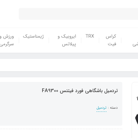
کراس
TRX
ایروبیک و
ژیمناستیک
ورزش و
شی
فیت
پیلاتس
سرگرمی
تردمیل باشگاهی فورد فیتنس FA9300
دسته :
تردمیل