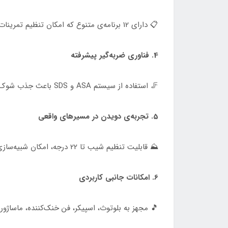
📋 دارای 12 برنامه‌ی متنوع که امکان تنظیم تمرینات بر اساس ضربان قلب، عضلات هدف و کالری‌سوزی را فراهم می‌کند.
4. فناوری ضربه‌گیر پیشرفته
🦵 استفاده از سیستم ASA و SDS باعث جذب شوک و جلوگیری از آسیب به مفاصل و زانوها می‌شود.
5. تجربه‌ی دویدن در مسیرهای واقعی
⛰ قابلیت تنظیم شیب تا 22 درجه، امکان شبیه‌سازی تمرین در سربالایی و زمین‌های ناهموار را فراهم می‌کند.
6. امکانات جانبی کاربردی
🎵 مجهز به بلوتوث، اسپیکر، فن خنک‌کننده، ماساژور