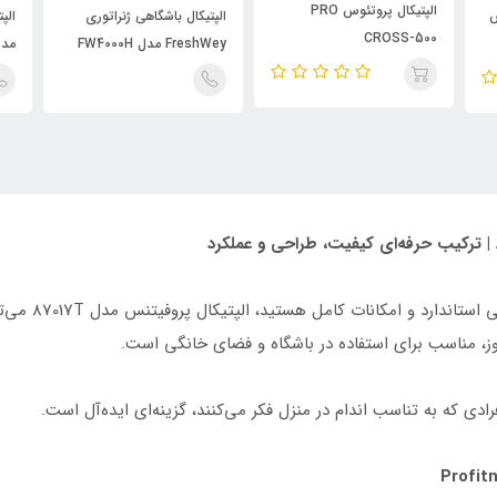
الپتیکال پروتئوس PRO
س
الپتیکال باشگاهی ژنراتوری
الپ
CROSS-500
FreshWey مدل FW4000H
مدل 09
اگر به دنبال یک
ز، مناسب برای استفاده در باشگاه و فضای خانگی است.
افرادی که به تناسب اندام در منزل فکر می‌کنند، گزینه‌ای ایده‌آل است.