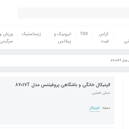
کراس
TRX
ایروبیک و
ژیمناستیک
ورزش و
شی
فیت
پیلاتس
سرگرمی
 87017T
الپتیکال خان​​​​گی و باشگاهی پروفیتنس مدل 87017T
اسکی فضایی
دسته :
الپتیکال