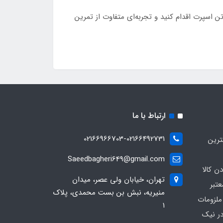
مین حالا از نیک‌تن اسپرت اقدام کنید و تجربه‌ای متفاوت از تمرین
ارتباط با ما
02166966703-02166492731
ترین
Saeedbagheri649@gmail.com
ن کالا
تهران، خیابان ولی عصر، میدان
تبر
منیریه، نبش بن بست محمدی، پلاک
ملزومات
۱
در نیک