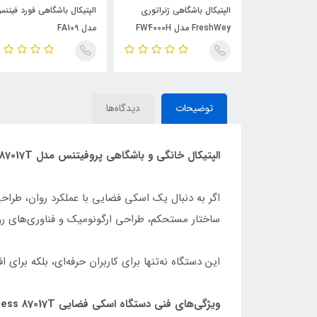
الپتیکال پروتئوس PRO
الپتیکال باشگاهی ژنراتوری
الپتیکال باشگاهی فورد فیتن
FreshWey مدل FW4000H
مدل FA109
توضیحات
دیدگاه‌ها
الپتیکال خان
گی و باشگاهی پروفیتنس مدل 87017T | ترکیب حرفه‌ای کیفیت، طراحی و عملکرد
ساختار مستحکم، طراحی ارگونومیک و فناوری‌های رو
این دستگاه نه‌تنها برای کاربران حرفه‌ای، بلکه برای 
ویژگی‌های فنی دستگاه اسکی فضایی Profitness 87017T