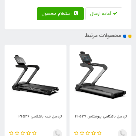
آماده ارسال
استعلام محصول
محصولات مرتبط
تردمیل باشگاهی پروفیتنس PF537
تردمیل نیمه باشگاهی PF536