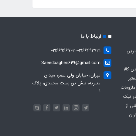
ارتباط با ما
02166966703-02166492731
ترین
Saeedbagheri649@gmail.com
ن کالا
تهران، خیابان ولی عصر، میدان
تبر
منیریه، نبش بن بست محمدی، پلاک
ملزومات
۱
در نیک
شی از
ران