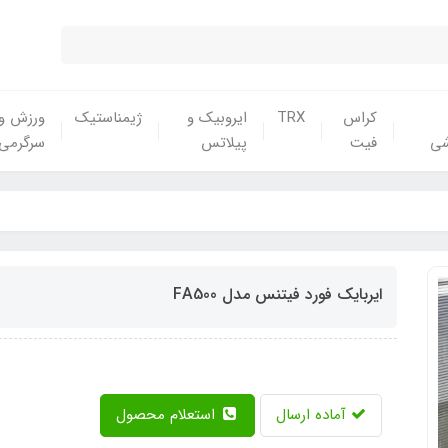
کراس
TRX
ایروبیک و
ژیمناستیک
ورزش و
شی
فیت
پیلاتس
سرگرمی
ایربایک فورد فیتنس مدل FA500
آماده ارسال
استعلام محصول