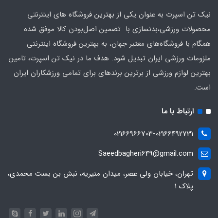
نیک تن اسپرت به عنوان یکی از بهترین فروشگاه های اینترنتی
محصولات ورزشی،بدنسازی با تضمین اصل‌بودن کالا موفق شده
همگام با فروشگاه‌های معتبر جهان، به بهترین فروشگاه اینترنتی
ملزومات ورزشی ایران تبدیل شود. هدف ما در نیک تن اسپرت، تامین
بهترین لوازم ورزشی از برترین برندهای برای تمامی ورزشکاران ایران
است.
ارتباط با ما
02166966703-02166492731
Saeedbagheri649@gmail.com
تهران، خیابان ولی عصر، میدان منیریه، نبش بن بست محمدی،
پلاک ۱