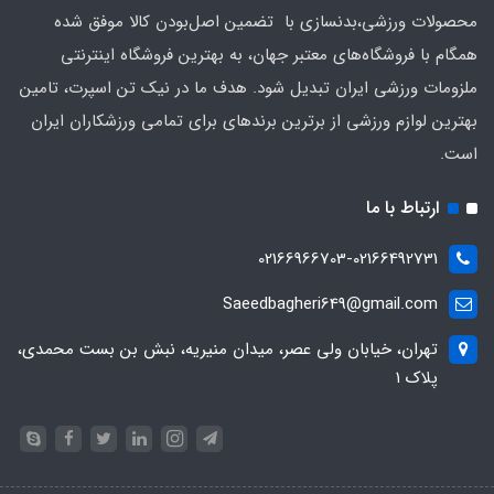
محصولات ورزشی،بدنسازی با تضمین اصل‌بودن کالا موفق شده
همگام با فروشگاه‌های معتبر جهان، به بهترین فروشگاه اینترنتی
ملزومات ورزشی ایران تبدیل شود. هدف ما در نیک تن اسپرت، تامین
بهترین لوازم ورزشی از برترین برندهای برای تمامی ورزشکاران ایران
است.
ارتباط با ما
02166966703-02166492731
Saeedbagheri649@gmail.com
تهران، خیابان ولی عصر، میدان منیریه، نبش بن بست محمدی،
پلاک ۱