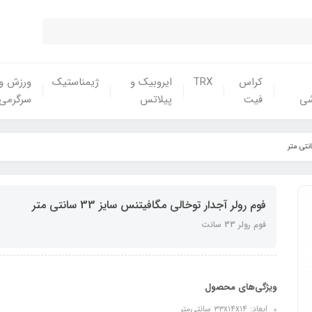
کراس
TRX
ایروبیک و
ژیمناستیک
ورزش و
شی
فیت
پیلاتس
سرگرمی
فوم رولر آجدار توخالی مگافیتنس سایز 33 سانتی متر
فوم رولر 33 سانت
ویژگی‌های محصول
ابعاد: ۳۳x۱۴x۱۴ سانتی‌متر