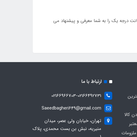
پرت به عنوان یکی از قدیمی ترین برندهای تامین و توزیع لوازم ورزشی به سراسر کشور، این فوم رولر توخالی 33 سانت درجه یک را به شما معرفی و پیشنهاد می
ارتباط با ما
02166966703-02166492731
ترین
Saeedbagheri649@gmail.com
ن کالا
تهران، خیابان ولی عصر، میدان
تبر
منیریه، نبش بن بست محمدی، پلاک
ملزومات
۱