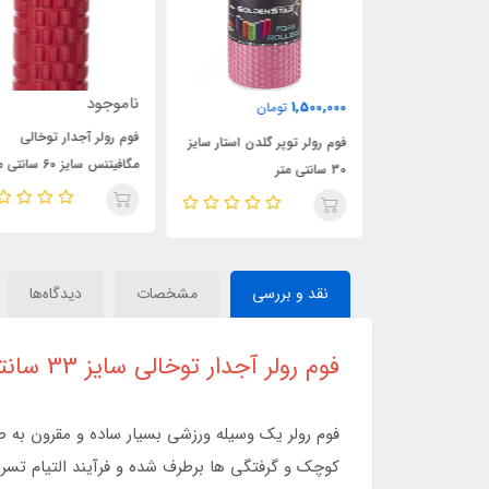
ناموجود
1,500,000
ن
تومان
فوم رولر آجدار توخالی
گلدن استار سایز
فوم رولر توپر گلدن استار سایز
مگافیتنس سایز 60 سانتی متر
30 سانتی متر
نقد و بررسی
مشخصات
دیدگاه‌ها
فوم رولر آجدار توخالی سایز 33 سانتی متر
فوم رولر یک وسیله ورزشی بسیار ساده و مقرون به ص
کوچک و گرفتگی ها برطرف شده و فرآیند التیام تسر