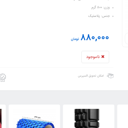
وزن: 800 گرم
جنس: پلاستیک
880,000
تومان
ناموجود
امکان تحویل اکسپرس