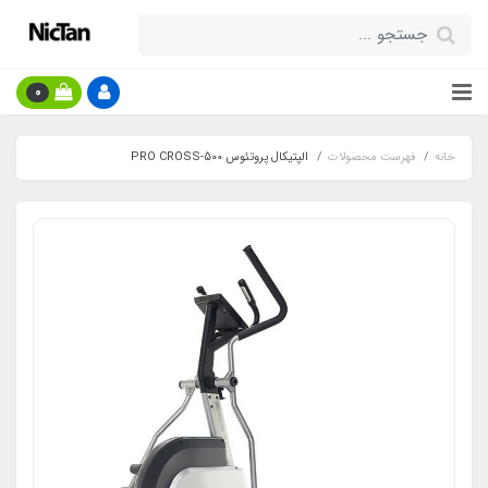
0
خانه
فهرست محصولات
الپتیکال پروتئوس PRO CROSS-500