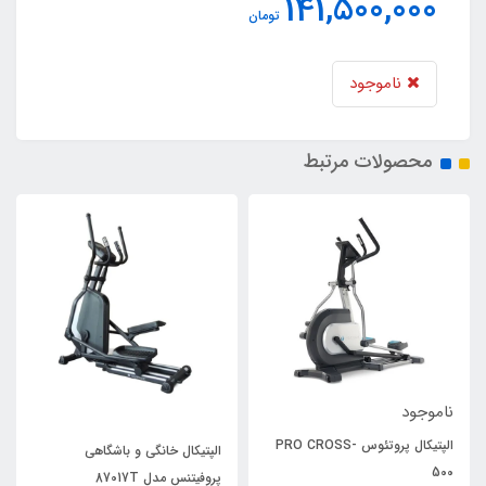
141,500,000
تومان
ناموجود
محصولات مرتبط
ناموجود
الپتیکال پروتئوس PRO CROSS-
الپتیکال خان​​​​گی و باشگاهی
500
پروفیتنس مدل 87017T