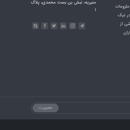
منیریه، نبش بن بست محمدی، پلاک
ملزومات
۱
در نیک
شی از
ران
عضویت