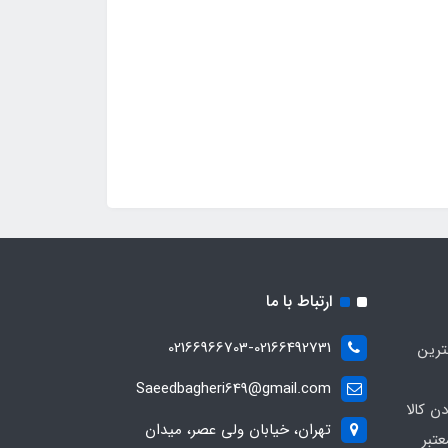
ارتباط با ما
02166966703-02166492731
ترین
Saeedbagheri649@gmail.com
ن کالا
تهران، خیابان ولی عصر، میدان
تبر