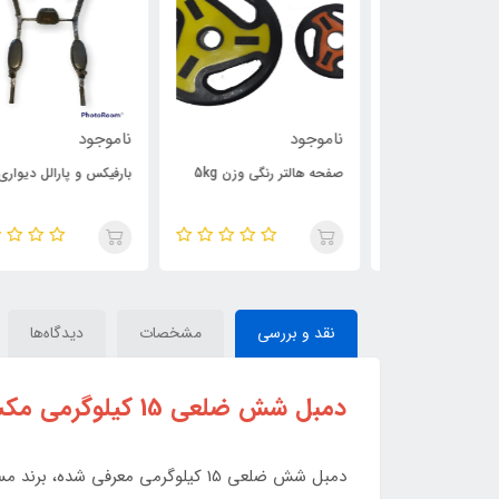
ناموجود
ناموجود
 وزن 10kg
صفحه هالتر رنگی وزن 5kg
بارفیکس و پارالل دیواری
نقد و بررسی
مشخصات
دیدگاه‌ها
دمبل شش ضلعی 15 کیلوگرمی مکسول بسته 2 عددی