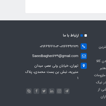
ارتباط با ما
02166966703-02166492731
ترین
Saeedbagheri649@gmail.com
ن کالا
تهران، خیابان ولی عصر، میدان
تبر
منیریه، نبش بن بست محمدی، پلاک
ملزومات
۱
در نیک
شی از
ران