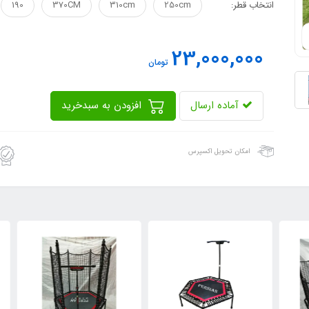
انتخاب قطر:
250cm
310cm
370CM
190
23,000,000
تومان
آماده ارسال
افزودن به سبدخرید
امکان تحویل اکسپرس