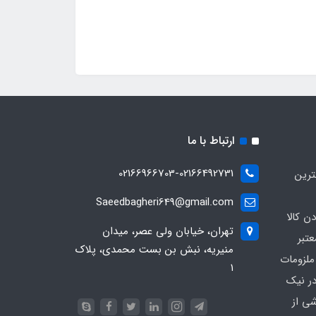
ارتباط با ما
02166966703-02166492731
ترین
Saeedbagheri649@gmail.com
ن کالا
تهران، خیابان ولی عصر، میدان
تبر
منیریه، نبش بن بست محمدی، پلاک
ملزومات
۱
در نیک
شی از