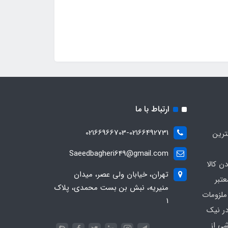
ارتباط با ما
02166966703-02166492731
ترین
Saeedbagheri649@gmail.com
ن کالا
تهران، خیابان ولی عصر، میدان
تبر
منیریه، نبش بن بست محمدی، پلاک
ملزومات
۱
در نیک
شی از