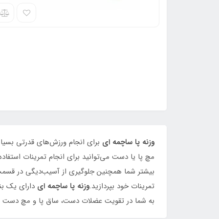
وزنه پا ساچمه ای
براي انجام ورزش‌هاي قدرتي بسيار
مچ پا يا دست مي‌توانيد براي انجام تمرينات استفا
بيشتر شما همچنين جلوگيري از آسيب‌ديگي در قسمت مچ
تمرينات خود بپردازيد.
وزنه پا ساچمه ای
داراي يك ب
به شما در تقويت عضلات دست، ساق پا و مچ دست و پا