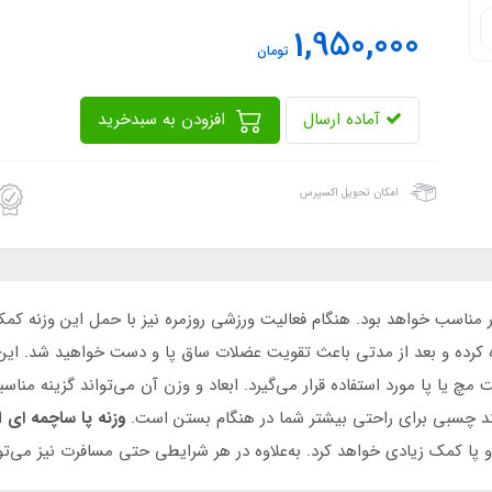
1,950,000
تومان
آماده ارسال
افزودن به سبدخرید
امکان تحویل اکسپرس
 مناسب خواهد بود. هنگام فعاليت ورزشي روزمره نيز با حمل اين وزنه كم
ده كرده و بعد از مدتي باعث تقويت عضلات ساق پا و دست خواهيد شد. اين 
 يا پا مورد استفاده قرار مي‌گيرد. ابعاد و وزن آن مي‌تواند گزينه مناس
ند چسبي براي راحتي بيشتر شما در هنگام بستن است.
وزنه پا ساچمه ای
ا
 كمك زيادي خواهد كرد. به‌علاوه در هر شرايطي حتي مسافرت نيز مي‌توان