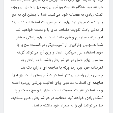
خواهد بود. هنگام فعاليت ورزشي روزمره نيز با حمل اين وزنه
كمك زيادي به عضلات خود مي‌كنيد. شما با بستن آن به مچ
پا يا دست مي‌توانيد براي انجام تمرينات استفاده كرده و بعد
از مدتي باعث تقويت عضلات ساق پا و دست خواهيد شد.
اين وزنه بسيار نرم و شن مانند است و براي راحتي بيشتر
شما همچنين جلوگيري از آسيب‌ديگي در قسمت مچ يا پا
مورد استفاده قرار مي‌گيرد. ابعاد و وزن آن مي‌تواند گزينه
مناسبي براي حمل در هر شرايطي باشد تا به راحتي به
تمرينات خود بپردازيد.
وزنه پا ساچمه ای
داراي يك بند
چسبي براي راحتي بيشتر شما در هنگام بستن است.
وزنه پا
ساچمه ای
انتخاب مناسبي براي فعاليت ورزشي روزمره است
و به شما در تقويت عضلات دست، ساق پا و مچ دست و پا
كمك زيادي خواهد كرد. به‌علاوه در هر شرايطي حتي مسافرت
نيز مي‌توانيد آن را به همراه خود داشته باشيد.